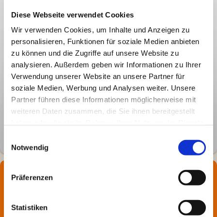
Termine
Diese Webseite verwendet Cookies
Wir verwenden Cookies, um Inhalte und Anzeigen zu
19.05.2026, 17:30 Uhr - Sitzung Bauausschuss
personalisieren, Funktionen für soziale Medien anbieten
Stadthalle
zu können und die Zugriffe auf unsere Website zu
analysieren. Außerdem geben wir Informationen zu Ihrer
02.06.2026, 17:00 Uhr - Sitzung Ältestenrat
Rathaus
Verwendung unserer Website an unsere Partner für
soziale Medien, Werbung und Analysen weiter. Unsere
18.06.2026, 18:00 Uhr - Sitzung Stadtrat
Partner führen diese Informationen möglicherweise mit
Stadthalle
weiteren Daten zusammen, die Sie ihnen bereitgestellt
haben oder die sie im Rahmen Ihrer Nutzung der Dienste
gesammelt haben.
Einwilligungsauswahl
Notwendig
Anschrift
Präferenzen
Ransbach-Baumbacher Bürgervertretung e.V.
Osterfeldstr. 18
Statistiken
56235
Ransbach-Baumbach