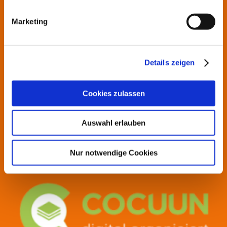
Kontakt
Marketing
Rufen Sie einfach an unter:
Details zeigen
02623/8938193
Cookies zulassen
Auswahl erlauben
Nur notwendige Cookies