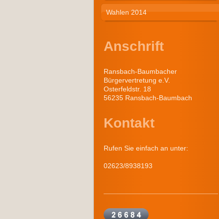
Wahlen 2014
Anschrift
Ransbach-Baumbacher
Bürgervertretung e.V.
Osterfeldstr. 18
56235
Ransbach-Baumbach
Kontakt
Rufen Sie einfach an unter:
02623/8938193